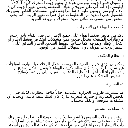
واستبدل فلتر الزيت. وتوصي هونداي بتغيير زيت المحرك كل 10 ألاف
كيلومتر، إلا أنه في ظل ظروف القيادة الصعبة، يفضل تغيير الزيت كل 5
ألاف كيلومتر. ويتعين عليك دائماً مراجعة دليل المستخدم الخاص بسيارتك
للحصول على المزيد من المعلومات حول فترات تغيير الزيت. كما يجب
التحقق من مستويات سائل تبريد المحرك ومروحة التبريد
.
2-
ضغط الهواء في الإطارات
تأكد من فحص ضغط الهواء على جميع الإطارات، قبل القيام بأية رحلة،
فالإطارات المنتفخة بشكل صحيح تمنع مشكلات انخفاض ضغط الإطار أو
انفجار الإطار وتمزقه. كما يساعد الضغط الصحيح للإطار السائق على
السفر لرحلات طويلة دون استهلاك الكثير من الوقود.
3
- نظام المكيف
يمكن أن تؤدي حرارة الصيف المرتفعة، خلال الرحلات بالسيارة، لمفاجآت
غير سارة للركاب إذا كان نظام تكييف الهواء لا يعمل بشكل صحيح أو
ينفث الهواء الساخن، لذا عليك الذهاب بالسيارة إلى ورشة الإصلاح
لتشخيص المشكلة على الفور.
4
-
البطارية
قد تستنزف ظروف الحرارة الشديدة أحياناً طاقة البطارية، لذلك قم
بفحص البطارية واختبارها لمعرفة ما إذا كان لديك سعة كافية، وتحديد أي
مشكلات متوقعة أو تلف محتمل.
5- مظلات الشمس
استخدم مظلات الشمس (الشماسات) ذات الجودة العالية لزجاج سيارتك،
إذا كنت ستوقف سيارتك في مكان خارجي. حيث تساعد هذه المظلات
ذات الأسعار المعقولة على حماية لوحة التحكم وعجلة القيادة من أشعة