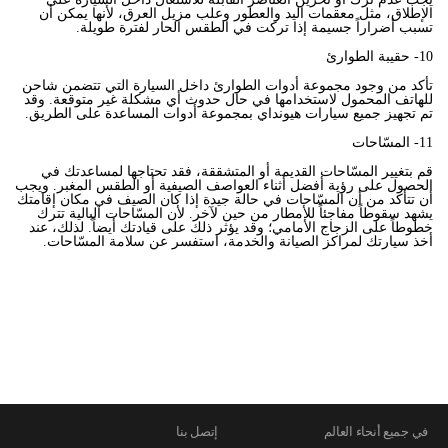
الإطلاق، مثل معقمات اليد والعطور وعلب مزيل العرق، لأنها يمكن أن
تسبب أضراراً جسيمة إذا تركت في الطقس الحار لفترة طويلة.
10- حقيبة الطوارئ
تأكد من وجود مجموعة أدوات الطوارئ داخل السيارة التي تتضمن شاحن
للهاتف المحمول لاستخدامها في حال حدوث أي مشكلة غير متوقعة. وقد
تم تجهيز جميع سيارات هيونداي بمجموعة أدوات المساعدة على الطريق.
11
- المسّاحات
قم بتغيير المسّاحات القديمة أو المتشققة، فقد تحتاجها لمساعدتك في
الحصول على رؤية أفضل أثناء العواصف الصيفية أو الطقس المغبر. ويجب
أن تتأكد من أن المسّاحات في حالة جيدة إذا كان الصيف في مكان إقامتك
يشهد سقوطاً مفاجئاً للأمطار من حين لآخر. لأن المسّاحات البالية تترك
خطوطاً على الزجاج الأمامي؛ وقد يؤثر ذلك على قيادتك أيضاً. لذلك، عند
أخذ سيارتك لمراكز الصيانة والخدمة، استفسر عن سلامة المسّاحات.
في جميع أنحاء العالم
إتصل بنا