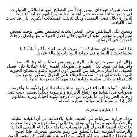
قدمت شركة هيونداي موتور عدداً من النصائح المهمة لمالكي السيارات
في جميع أنحاء المنطقة حول أهمية العناية بمركباتهم مع ارتفاع درجات
الحرارة خلال فصل الصيف، وذلك لتجنب المشكلات الكبرى التي قد تحدث
أثناء القيادة
.
ويتعين على السائقين توخي الحذر الشديد بتخصيص بعض الوقت لفحص
سياراتهم والتجهيز الجيد لرحلاتهم خلال فصل الصيف، مع تواصل درجات
الحرارة في الارتفاع.
لذا قامت هيونداي بمشاركة 11 نصيحة قيمة، لقيادة أكثر أماناً، كما
ستساعد هذه النصائح في حماية السيارات وإطالة عمرها.
وقال بانغ سون جيونغ، نائب الرئيس ورئيس عمليات الشرق الأوسط
وأفريقيا في هيونداي: " نتفهم في هيونداي أهمية رعاية عملائنا خلال فصل
الصيف، لذا شارك فريقنا من الفنيين ذوي الخبرة قائمة بالنصائح الحيوية
التي تساعد على زيادة سلامة العملاء على الطرق وتمكّن الجميع من
الاستمتاع برحلات سلسة وقيادة آمنة مهما كانت درجة الحرارة".
وأضاف: "يواجه العملاء في جميع أنحاء منطقة الشرق الأوسط وأفريقيا
صعوبات في القيادة مع ارتفاع الحرارة والرطوبة خلال الصيف، حيث تصل
درجات الحرارة إلى ما يقرب من 50 درجة مئوية أحياناً، وتزيد معاناتهم
أكثر إذا لم تتم عملية صيانة السيارة بانتظام ".
1-
العناية بالمحرك
تزداد حرارة المركبات في الصيف عادةً. بالاضافة الى أن القيادة الثقيلة
والرحلات الطويلة يمكن أن تؤدي أيضاً إلى ارتفاع درجة حرارة المحرك.
لذا تحتاج أنظمة المحرك إلى فحوصات شاملة خلال أيام الصيف الحارة
والرحلات الطويلة، مثل التحقق من زيت تشحيم المحرك، فإذا أصبح
الزيت داكن اللون أو تراكم الكثير من الأتربة والشوائب، قم بتغيير الزيت