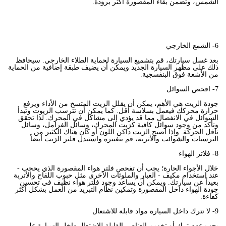
الشمس، وتضمن بقاء المقصورة أكثر برودة.
6
- الشمع الخارجي
بعد غسل سيارتك، قم بتشميع السيارة لحماية الطلاء الخارجي. سيحافظ
ذلك على مظهر السيارة الجديد ويمكن أن يضيف طبقة إضافية من الحماية
من الأشعة فوق البنفسجية.
7
- افحص السوائل
جودة الزيت هي الأهم، يمكن أن يقلل الزيت المتسخ من الأداء ويرفع
حرارة محركك فيعمل بسلاسة أقل. كما يمكن أن تترسب الزيوت وتبدأ
السوائل في الانفصال مما قد يؤدي إلى مشاكل في المحرك. لذا تحقق
وتأكد من وجود سوائل كافية كزيت المحرك، وسائل الفرامل، وسائل
ناقل الحركة. وإذا أصبح الزيت داكن اللون أو كان هناك الكثير من
الترسبات والشوائب والأتربة، قم بتغييره واستبدل فلتر الزيت أيضاً.
8
- فلاتر الهواء
خلال الأجواء الحارة؛ يجب أن تفحص فلتر هواء المقصورة الذي يحجب -
عند استخدام مكيف - الغبار والملوثات الأخرى مثل حبوب اللقاح والأتربة
بعيداً عن سيارتك. ويمكن أن يساعد وجود فلتر هواء نظيف في تحسين
جودة الهواء داخل المقصورة وتمكين نظام التبريد من العمل بشكل أكثر
كفاءة.
9
-
لا تترك داخل السيارة مواد قابلة للاشتعال
يجب عدم ترك أو تخزين العناصر القابلة للاشتعال داخل السيارة على