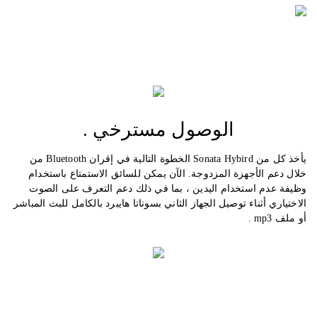
الوصول مسترخي .
يأخذ كل من Sonata Hybird الخطوة التالية في إقران Bluetooth من
خلال دعم الأجهزة المزدوجة. الآن يمكن للسائق الاستمتاع باستخدام
الميزات الداخلية
وظيفة عدم استخدام اليدين ، بما في ذلك دعم التعرف على الصوت
الاختياري أثناء توصيل الجهاز الثاني بسوناتا هايبرد بالكامل للبث المباشر
ورة عالية الجودة مبنية على التطبيق العملي والثبات وهما أساسيان لسيارة
أو ملف mp3 .
السيدان العائلية متوسطة الحجم .