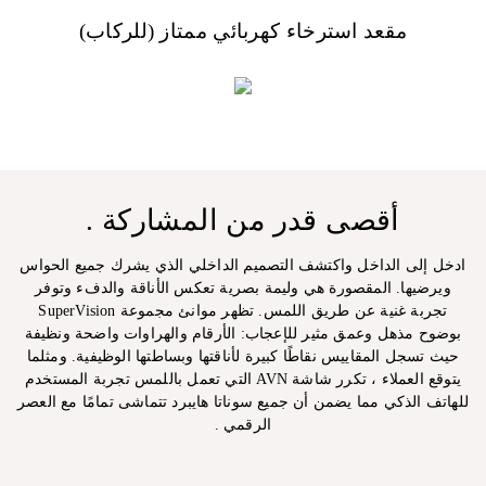
مقعد استرخاء كهربائي ممتاز (للركاب)
أقصى قدر من المشاركة .
ادخل إلى الداخل واكتشف التصميم الداخلي الذي يشرك جميع الحواس
ويرضيها. المقصورة هي وليمة بصرية تعكس الأناقة والدفء وتوفر
تجربة غنية عن طريق اللمس. تظهر موانئ مجموعة SuperVision
بوضوح مذهل وعمق مثير للإعجاب: الأرقام والهراوات واضحة ونظيفة
حيث تسجل المقاييس نقاطًا كبيرة لأناقتها وبساطتها الوظيفية. ومثلما
يتوقع العملاء ، تكرر شاشة AVN التي تعمل باللمس تجربة المستخدم
للهاتف الذكي مما يضمن أن جميع سوناتا هايبرد تتماشى تمامًا مع العصر
الرقمي .